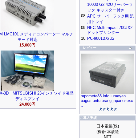
10000 G2 42Uサーバーラ
ック キャスター付き
08.
APC サーバーラック用 汎
用トレイ
09.
NEC MultiImpact 700JX2
ドットプリンター
COM LMC101 メディアコンバーター マルチ
10.
PC-9801BX/U2
モード対応
15,000円
レビュー
WX-3D MITSUBISHI 23インチワイド液晶
mpometa88.info lumayan
ディスプレイ
bagus untu orang japanesexx
24,000円
..
ご導入実績
日本電気(株)
(株)日本放送
NTT