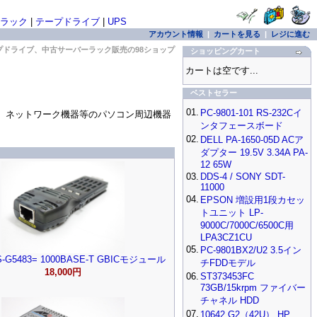
ラック
|
テープドライブ
|
UPS
アカウント情報
|
カートを見る
|
レジに進む
プドライブ、中古サーバーラック販売の98ショップ
ショッピングカート
カートは空です...
ベストセラー
01.
PC-9801-101 RS-232Cイ
イブ、ネットワーク機器等のパソコン周辺機器
ンタフェースボード
02.
DELL PA-1650-05D ACア
ダプター 19.5V 3.34A PA-
12 65W
03.
DDS-4 / SONY SDT-
11000
04.
EPSON 増設用1段カセッ
トユニット LP-
9000C/7000C/6500C用
LPA3CZ1CU
05.
PC-9801BX2/U2 3.5イン
WS-G5483= 1000BASE-T GBICモジュール
チFDDモデル
18,000円
06.
ST373453FC
73GB/15krpm ファイバー
チャネル HDD
07.
10642 G2（42U） HP