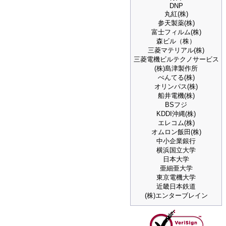
DNP
丸紅(株)
参天製薬(株)
富士フィルム(株)
森ビル（株）
三菱マテリアル(株)
三菱電機ビルテクノサービス
(株)島津製作所
ぺんてる(株)
オリンパス(株)
船井電機(株)
BSフジ
KDDI沖縄(株)
エレコム(株)
オムロン飯田(株)
中小企業銀行
横浜国立大学
日本大学
亜細亜大学
東京電機大学
近畿日本鉄道
(株)エンターブレイン