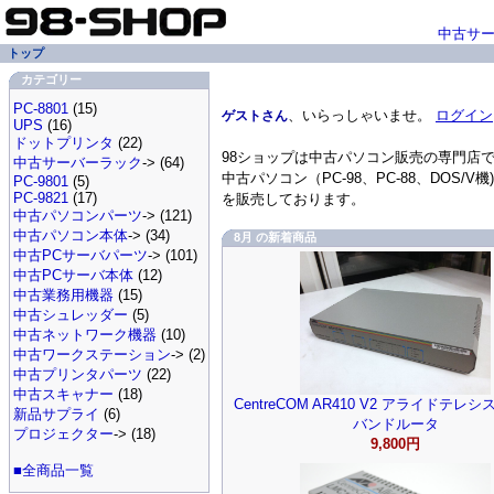
中古サ
トップ
カテゴリー
PC-8801
(15)
、いらっしゃいませ。
ログイン
ゲストさん
UPS
(16)
ドットプリンタ
(22)
98ショップは中古パソコン販売の専門店
中古サーバーラック
-> (64)
中古パソコン（PC-98、PC-88、DO
PC-9801
(5)
PC-9821
(17)
を販売しております。
中古パソコンパーツ
-> (121)
中古パソコン本体
-> (34)
8月 の新着商品
中古PCサーバパーツ
-> (101)
中古PCサーバ本体
(12)
中古業務用機器
(15)
中古シュレッダー
(5)
中古ネットワーク機器
(10)
中古ワークステーション
-> (2)
中古プリンタパーツ
(22)
中古スキャナー
(18)
CentreCOM AR410 V2 アライドテレ
新品サプライ
(6)
バンドルータ
プロジェクター
-> (18)
9,800円
■全商品一覧