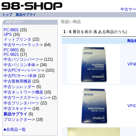
中古サ
トップ
»
新品サプライ
取扱い商品
カテゴリー
PC-8801
(15)
1
-
6
番目を表示 (
6
ある商品のうち)
UPS
(16)
ドットプリンタ
(22)
商品
中古サーバーラック
-> (64)
PC-9801
(5)
PC-9821
(17)
中古パソコンパーツ
-> (121)
VP
中古パソコン本体
-> (34)
中古PCサーバパーツ
-> (101)
中古PCサーバ本体
(12)
中古業務用機器
(15)
中古シュレッダー
(5)
中古ネットワーク機器
(10)
中古ワークステーション
-> (2)
中古プリンタパーツ
(22)
VP
中古スキャナー
(18)
新品サプライ
(6)
プロジェクター
-> (18)
■全商品一覧