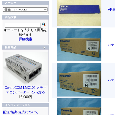
メーカー
VP
商品検索
キーワードを入力して商品を
探せます
詳細検索
パナ
新着商品
パナ
CentreCOM LMC102 メディ
アコンバーター Rohs対応
16,000円
インフォメーション
配送/納期/返品について