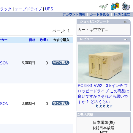
ラック
|
テープドライブ
|
UPS
アカウント情報
|
カートを見る
|
レジに進む
ショッピングカート
カートは空です...
ページ:
1
レビュー
ーカー
価格
数量+
今すぐ購入
3,300円
PSON
0
PC-9831-VW2 3.5インチ フ
ロッピードライブ この商品は
良いですか？それとも悪いで
すか？ どのくらい ..
3,800円
PSON
0
ご導入実績
日本電気(株)
(株)日本放送
NTT