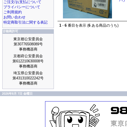
パナ
ご注文/お支払について
プライバシーについて
ご利用規約
お問い合わせ
特定商取引法に関する表記
1
-
6
番目を表示 (
6
ある商品のうち)
古物商許可
東京都公安委員会
第30776508089号
事務機器商
京都府公安委員会
第612210630008号
事務機器商
埼玉県公安委員会
第431310022242号
事務機器商
2026年8月 7日 金曜日