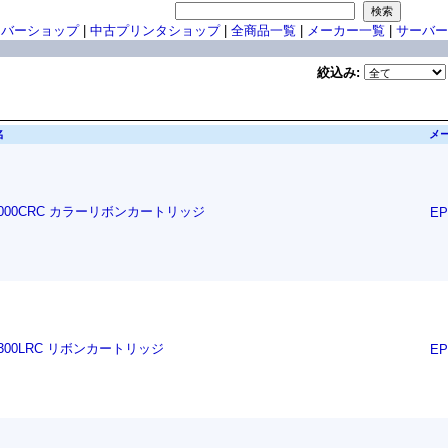
ーバーショップ
|
中古プリンタショップ
|
全商品一覧
|
メーカー一覧
|
サーバー
絞込み:
名
メ
4000CRC カラーリボンカートリッジ
E
4300LRC リボンカートリッジ
E