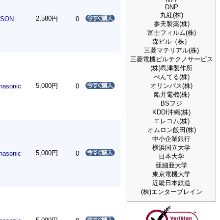
DNP
丸紅(株)
2,580円
PSON
0
参天製薬(株)
富士フィルム(株)
森ビル（株）
三菱マテリアル(株)
三菱電機ビルテクノサービス
(株)島津製作所
ぺんてる(株)
5,000円
オリンパス(株)
nasonic
0
船井電機(株)
BSフジ
KDDI沖縄(株)
エレコム(株)
オムロン飯田(株)
中小企業銀行
横浜国立大学
5,000円
nasonic
0
日本大学
亜細亜大学
東京電機大学
近畿日本鉄道
(株)エンターブレイン