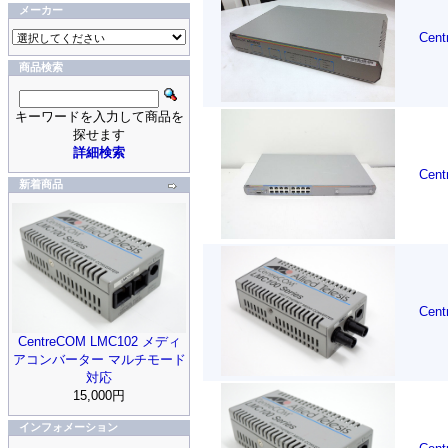
メーカー
Ce
商品検索
キーワードを入力して商品を
探せます
詳細検索
Ce
新着商品
Ce
CentreCOM LMC102 メディ
アコンバーター マルチモード
対応
15,000円
インフォメーション