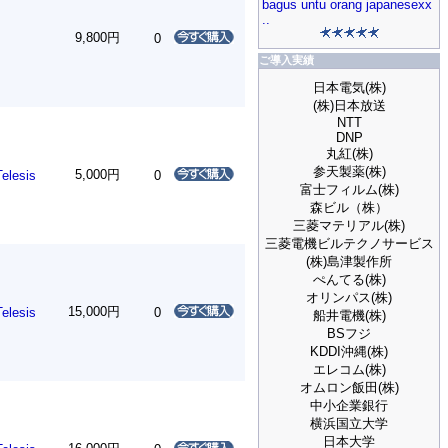
bagus untu orang japanesexx
..
9,800円
0
ご導入実績
日本電気(株)
(株)日本放送
NTT
DNP
丸紅(株)
参天製薬(株)
5,000円
Telesis
0
富士フィルム(株)
森ビル（株）
三菱マテリアル(株)
三菱電機ビルテクノサービス
(株)島津製作所
ぺんてる(株)
オリンパス(株)
15,000円
Telesis
0
船井電機(株)
BSフジ
KDDI沖縄(株)
エレコム(株)
オムロン飯田(株)
中小企業銀行
横浜国立大学
日本大学