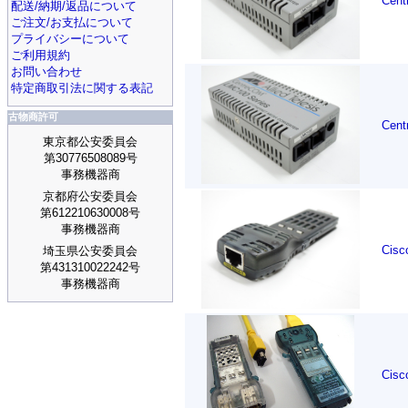
Cen
配送/納期/返品について
ご注文/お支払について
プライバシーについて
ご利用規約
お問い合わせ
特定商取引法に関する表記
古物商許可
Ce
東京都公安委員会
第30776508089号
事務機器商
京都府公安委員会
第612210630008号
事務機器商
Cis
埼玉県公安委員会
第431310022242号
事務機器商
Cis