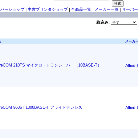
ーバーショップ
|
中古プリンタショップ
|
全商品一覧
|
メーカー一覧
|
サーバー
絞込み:
名
メーカ
treCOM 210TS マイクロ・トランシーバー（10BASE-T）
Allied-
treCOM 9606T 1000BASE-T アライドテレシス
Allied-