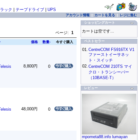
ラック
|
テープドライブ
|
UPS
アカウント情報
|
カートを見る
|
レジに進む
ショッピングカート
カートは空です...
ページ:
1
ベストセラー
ー
価格
数量-
今すぐ購入
01.
CentreCOM FS916TX V1
ファーストイーサネッ
ト・スイッチ
8,800円
02.
Telesis
0
CentreCOM 210TS マイ
クロ・トランシーバー
（10BASE-T）
レビュー
48,000円
Telesis
0
mpometa88.info lumayan