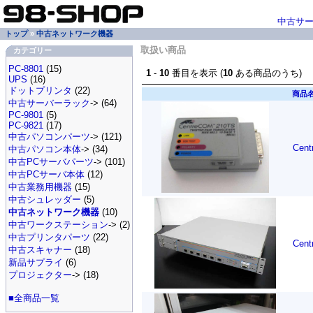
中古サ
トップ
»
中古ネットワーク機器
取扱い商品
カテゴリー
PC-8801
(15)
1
-
10
番目を表示 (
10
ある商品のうち)
UPS
(16)
ドットプリンタ
(22)
商品
中古サーバーラック
-> (64)
PC-9801
(5)
PC-9821
(17)
中古パソコンパーツ
-> (121)
Cen
中古パソコン本体
-> (34)
中古PCサーバパーツ
-> (101)
中古PCサーバ本体
(12)
中古業務用機器
(15)
中古シュレッダー
(5)
中古ネットワーク機器
(10)
中古ワークステーション
-> (2)
中古プリンタパーツ
(22)
Cen
中古スキャナー
(18)
新品サプライ
(6)
プロジェクター
-> (18)
■全商品一覧