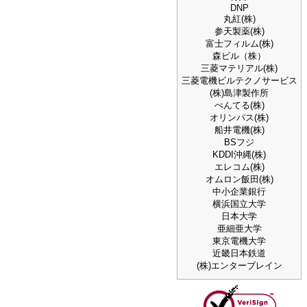
DNP
丸紅(株)
参天製薬(株)
富士フィルム(株)
森ビル（株）
三菱マテリアル(株)
三菱電機ビルテクノサービス
(株)島津製作所
ぺんてる(株)
オリンパス(株)
船井電機(株)
BSフジ
KDDI沖縄(株)
エレコム(株)
オムロン飯田(株)
中小企業銀行
横浜国立大学
日本大学
亜細亜大学
東京電機大学
近畿日本鉄道
(株)エンターブレイン