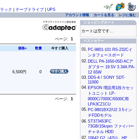
ラック
|
テープドライブ
|
UPS
アカウント情報
|
カートを見る
|
レジに進む
ショッピングカート
カートは空です...
ページ:
1
ベストセラー
価格+
数量
今すぐ購入
01.
PC-9801-101 RS-232Cイ
ンタフェースボード
02.
DELL PA-1650-05D ACア
ダプター 19.5V 3.34A PA-
6,500円
0
12 65W
03.
DDS-4 / SONY SDT-
11000
04.
EPSON 増設用1段カセッ
トユニット LP-
ページ:
1
9000C/7000C/6500C用
LPA3CZ1CU
05.
PC-9801BX2/U2 3.5イン
チFDDモデル
06.
ST373453FC
73GB/15krpm ファイバー
チャネル HDD
07.
10642 G2（42U） HP