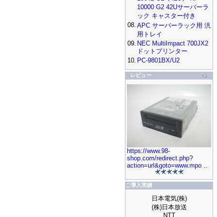
10000 G2 42Uサーバーラ
ック キャスター付き
08.
APC サーバーラック用 汎
用トレイ
09.
NEC MultiImpact 700JX2
ドットプリンター
10.
PC-9801BX/U2
レビュー
https://www.98-
shop.com/redirect.php?
action=url&goto=www.mpo ..
ご導入実績
日本電気(株)
(株)日本放送
NTT