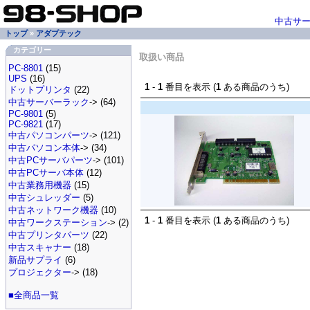
中古サ
トップ
»
アダプテック
カテゴリー
取扱い商品
PC-8801
(15)
UPS
(16)
1
-
1
番目を表示 (
1
ある商品のうち)
ドットプリンタ
(22)
中古サーバーラック
-> (64)
PC-9801
(5)
PC-9821
(17)
中古パソコンパーツ
-> (121)
中古パソコン本体
-> (34)
中古PCサーバパーツ
-> (101)
中古PCサーバ本体
(12)
中古業務用機器
(15)
中古シュレッダー
(5)
中古ネットワーク機器
(10)
1
-
1
番目を表示 (
1
ある商品のうち)
中古ワークステーション
-> (2)
中古プリンタパーツ
(22)
中古スキャナー
(18)
新品サプライ
(6)
プロジェクター
-> (18)
■全商品一覧