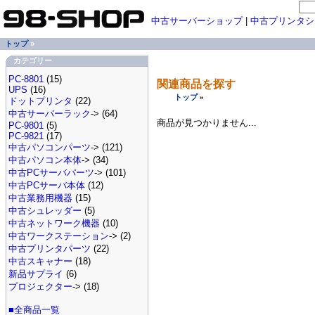
中古サーバーショップ
|
中古プリンタシ
トップ
»
カテゴリー
PC-8801
(15)
関連商品を探す
UPS
(16)
トップ
»
ドットプリンタ
(22)
中古サーバーラック
-> (64)
商品が見つかりません...
PC-9801
(5)
PC-9821
(17)
中古パソコンパーツ
-> (121)
中古パソコン本体
-> (34)
中古PCサーバパーツ
-> (101)
中古PCサーバ本体
(12)
中古業務用機器
(15)
中古シュレッダー
(5)
中古ネットワーク機器
(10)
中古ワークステーション
-> (2)
中古プリンタパーツ
(22)
中古スキャナー
(18)
新品サプライ
(6)
プロジェクター
-> (18)
■全商品一覧