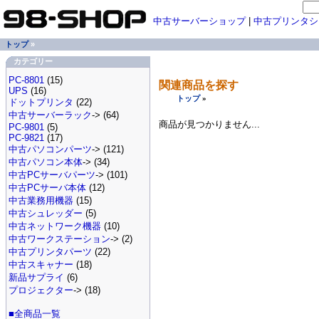
中古サーバーショップ
|
中古プリンタシ
トップ
»
カテゴリー
PC-8801
(15)
関連商品を探す
UPS
(16)
トップ
»
ドットプリンタ
(22)
中古サーバーラック
-> (64)
商品が見つかりません...
PC-9801
(5)
PC-9821
(17)
中古パソコンパーツ
-> (121)
中古パソコン本体
-> (34)
中古PCサーバパーツ
-> (101)
中古PCサーバ本体
(12)
中古業務用機器
(15)
中古シュレッダー
(5)
中古ネットワーク機器
(10)
中古ワークステーション
-> (2)
中古プリンタパーツ
(22)
中古スキャナー
(18)
新品サプライ
(6)
プロジェクター
-> (18)
■全商品一覧