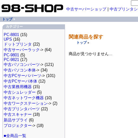
中古サーバーショップ
|
中古プリンタシ
トップ
»
カテゴリー
PC-8801
(15)
関連商品を探す
UPS
(16)
トップ
»
ドットプリンタ
(22)
中古サーバーラック
-> (64)
商品が見つかりません...
PC-9801
(5)
PC-9821
(17)
中古パソコンパーツ
-> (121)
中古パソコン本体
-> (34)
中古PCサーバパーツ
-> (101)
中古PCサーバ本体
(12)
中古業務用機器
(15)
中古シュレッダー
(5)
中古ネットワーク機器
(10)
中古ワークステーション
-> (2)
中古プリンタパーツ
(22)
中古スキャナー
(18)
新品サプライ
(6)
プロジェクター
-> (18)
■全商品一覧