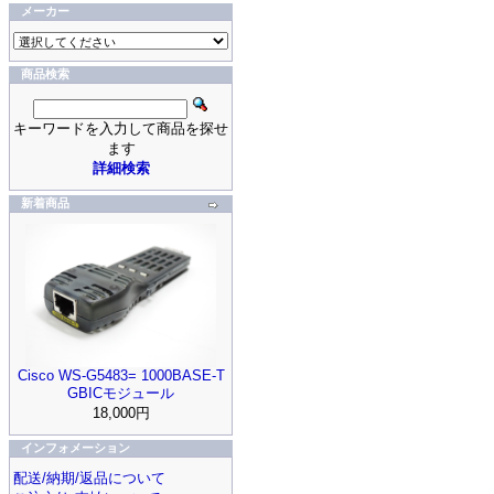
メーカー
商品検索
キーワードを入力して商品を探せ
ます
詳細検索
新着商品
Cisco WS-G5483= 1000BASE-T
GBICモジュール
18,000円
インフォメーション
配送/納期/返品について