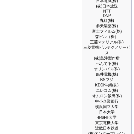
日本電気(株)
(株)日本放送
NTT
DNP
丸紅(株)
参天製薬(株)
富士フィルム(株)
森ビル（株）
三菱マテリアル(株)
三菱電機ビルテクノサービ
ス
(株)島津製作所
ぺんてる(株)
オリンパス(株)
船井電機(株)
BSフジ
KDDI沖縄(株)
エレコム(株)
オムロン飯田(株)
中小企業銀行
横浜国立大学
日本大学
亜細亜大学
東京電機大学
近畿日本鉄道
(株)エンターブレイン