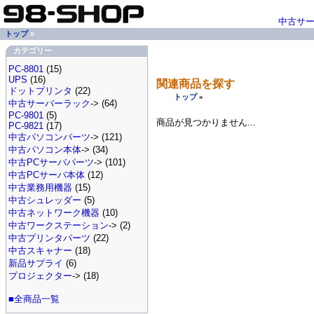
中古サ
トップ
»
カテゴリー
PC-8801
(15)
UPS
(16)
関連商品を探す
ドットプリンタ
(22)
トップ
»
中古サーバーラック
-> (64)
PC-9801
(5)
商品が見つかりません...
PC-9821
(17)
中古パソコンパーツ
-> (121)
中古パソコン本体
-> (34)
中古PCサーバパーツ
-> (101)
中古PCサーバ本体
(12)
中古業務用機器
(15)
中古シュレッダー
(5)
中古ネットワーク機器
(10)
中古ワークステーション
-> (2)
中古プリンタパーツ
(22)
中古スキャナー
(18)
新品サプライ
(6)
プロジェクター
-> (18)
■全商品一覧