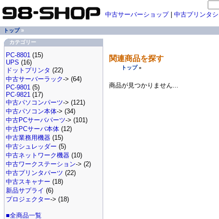
中古サーバーショップ
|
中古プリンタシ
トップ
»
カテゴリー
PC-8801
(15)
関連商品を探す
UPS
(16)
トップ
»
ドットプリンタ
(22)
中古サーバーラック
-> (64)
商品が見つかりません...
PC-9801
(5)
PC-9821
(17)
中古パソコンパーツ
-> (121)
中古パソコン本体
-> (34)
中古PCサーバパーツ
-> (101)
中古PCサーバ本体
(12)
中古業務用機器
(15)
中古シュレッダー
(5)
中古ネットワーク機器
(10)
中古ワークステーション
-> (2)
中古プリンタパーツ
(22)
中古スキャナー
(18)
新品サプライ
(6)
プロジェクター
-> (18)
■全商品一覧