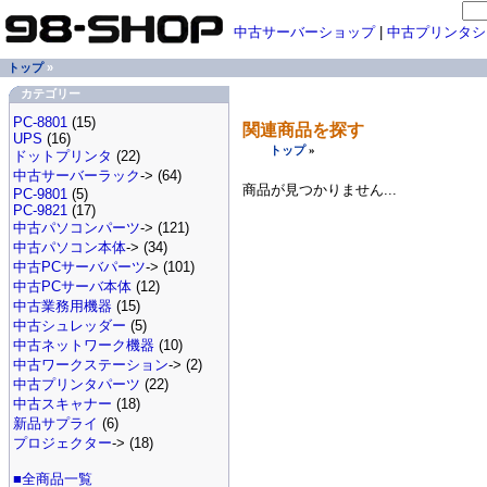
中古サーバーショップ
|
中古プリンタシ
トップ
»
カテゴリー
PC-8801
(15)
関連商品を探す
UPS
(16)
トップ
»
ドットプリンタ
(22)
中古サーバーラック
-> (64)
商品が見つかりません...
PC-9801
(5)
PC-9821
(17)
中古パソコンパーツ
-> (121)
中古パソコン本体
-> (34)
中古PCサーバパーツ
-> (101)
中古PCサーバ本体
(12)
中古業務用機器
(15)
中古シュレッダー
(5)
中古ネットワーク機器
(10)
中古ワークステーション
-> (2)
中古プリンタパーツ
(22)
中古スキャナー
(18)
新品サプライ
(6)
プロジェクター
-> (18)
■全商品一覧