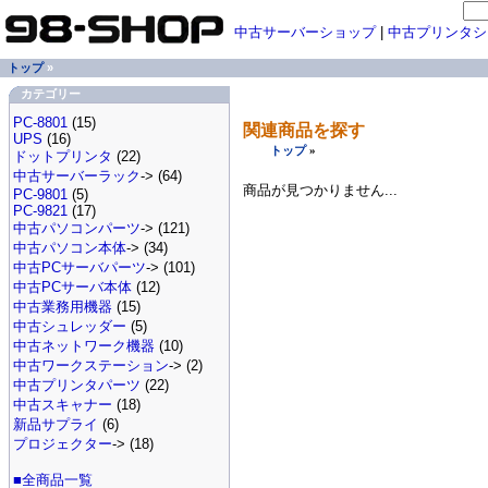
中古サーバーショップ
|
中古プリンタシ
トップ
»
カテゴリー
PC-8801
(15)
関連商品を探す
UPS
(16)
トップ
»
ドットプリンタ
(22)
中古サーバーラック
-> (64)
商品が見つかりません...
PC-9801
(5)
PC-9821
(17)
中古パソコンパーツ
-> (121)
中古パソコン本体
-> (34)
中古PCサーバパーツ
-> (101)
中古PCサーバ本体
(12)
中古業務用機器
(15)
中古シュレッダー
(5)
中古ネットワーク機器
(10)
中古ワークステーション
-> (2)
中古プリンタパーツ
(22)
中古スキャナー
(18)
新品サプライ
(6)
プロジェクター
-> (18)
■全商品一覧