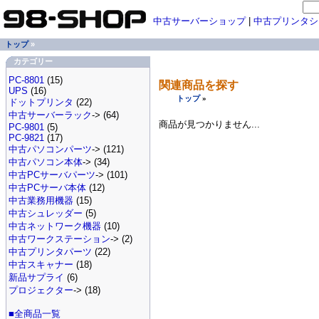
中古サーバーショップ
|
中古プリンタシ
トップ
»
カテゴリー
PC-8801
(15)
関連商品を探す
UPS
(16)
トップ
»
ドットプリンタ
(22)
中古サーバーラック
-> (64)
商品が見つかりません...
PC-9801
(5)
PC-9821
(17)
中古パソコンパーツ
-> (121)
中古パソコン本体
-> (34)
中古PCサーバパーツ
-> (101)
中古PCサーバ本体
(12)
中古業務用機器
(15)
中古シュレッダー
(5)
中古ネットワーク機器
(10)
中古ワークステーション
-> (2)
中古プリンタパーツ
(22)
中古スキャナー
(18)
新品サプライ
(6)
プロジェクター
-> (18)
■全商品一覧