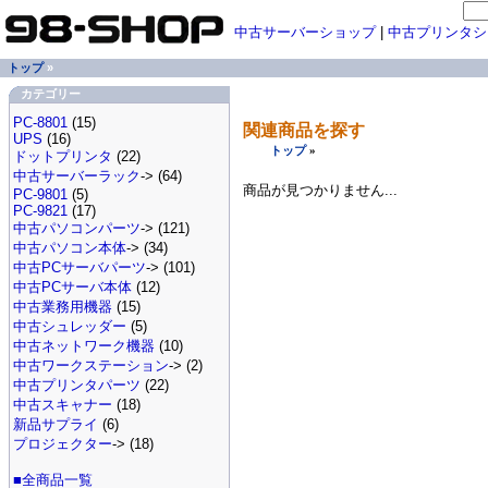
中古サーバーショップ
|
中古プリンタシ
トップ
»
カテゴリー
PC-8801
(15)
関連商品を探す
UPS
(16)
トップ
»
ドットプリンタ
(22)
中古サーバーラック
-> (64)
商品が見つかりません...
PC-9801
(5)
PC-9821
(17)
中古パソコンパーツ
-> (121)
中古パソコン本体
-> (34)
中古PCサーバパーツ
-> (101)
中古PCサーバ本体
(12)
中古業務用機器
(15)
中古シュレッダー
(5)
中古ネットワーク機器
(10)
中古ワークステーション
-> (2)
中古プリンタパーツ
(22)
中古スキャナー
(18)
新品サプライ
(6)
プロジェクター
-> (18)
■全商品一覧