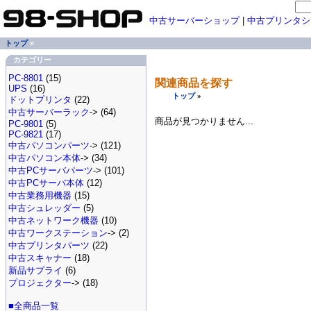
中古サーバーショップ
|
中古プリンタシ
トップ
»
カテゴリー
PC-8801
(15)
関連商品を探す
UPS
(16)
トップ
»
ドットプリンタ
(22)
中古サーバーラック
-> (64)
商品が見つかりません...
PC-9801
(5)
PC-9821
(17)
中古パソコンパーツ
-> (121)
中古パソコン本体
-> (34)
中古PCサーバパーツ
-> (101)
中古PCサーバ本体
(12)
中古業務用機器
(15)
中古シュレッダー
(5)
中古ネットワーク機器
(10)
中古ワークステーション
-> (2)
中古プリンタパーツ
(22)
中古スキャナー
(18)
新品サプライ
(6)
プロジェクター
-> (18)
■全商品一覧