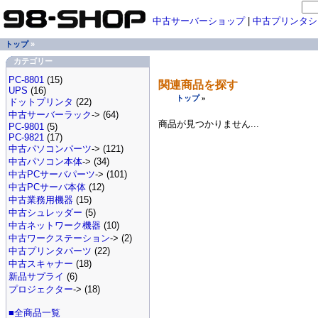
中古サーバーショップ
|
中古プリンタシ
トップ
»
カテゴリー
PC-8801
(15)
関連商品を探す
UPS
(16)
トップ
»
ドットプリンタ
(22)
中古サーバーラック
-> (64)
商品が見つかりません...
PC-9801
(5)
PC-9821
(17)
中古パソコンパーツ
-> (121)
中古パソコン本体
-> (34)
中古PCサーバパーツ
-> (101)
中古PCサーバ本体
(12)
中古業務用機器
(15)
中古シュレッダー
(5)
中古ネットワーク機器
(10)
中古ワークステーション
-> (2)
中古プリンタパーツ
(22)
中古スキャナー
(18)
新品サプライ
(6)
プロジェクター
-> (18)
■全商品一覧