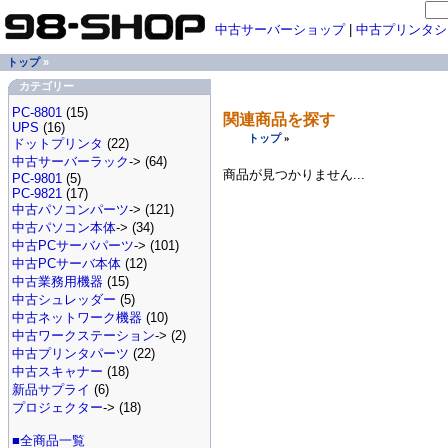
中古サーバーショップ
|
中古プリンタシ
トップ
»
カテゴリー
PC-8801
(15)
関連商品を探す
UPS
(16)
トップ
»
ドットプリンタ
(22)
中古サーバーラック
-> (64)
商品が見つかりません...
PC-9801
(5)
PC-9821
(17)
中古パソコンパーツ
-> (121)
中古パソコン本体
-> (34)
中古PCサーバパーツ
-> (101)
中古PCサーバ本体
(12)
中古業務用機器
(15)
中古シュレッダー
(5)
中古ネットワーク機器
(10)
中古ワークステーション
-> (2)
中古プリンタパーツ
(22)
中古スキャナー
(18)
新品サプライ
(6)
プロジェクター
-> (18)
■全商品一覧