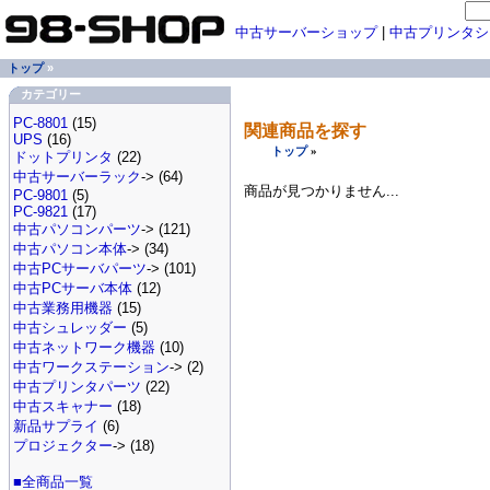
中古サーバーショップ
|
中古プリンタシ
トップ
»
カテゴリー
PC-8801
(15)
関連商品を探す
UPS
(16)
トップ
»
ドットプリンタ
(22)
中古サーバーラック
-> (64)
商品が見つかりません...
PC-9801
(5)
PC-9821
(17)
中古パソコンパーツ
-> (121)
中古パソコン本体
-> (34)
中古PCサーバパーツ
-> (101)
中古PCサーバ本体
(12)
中古業務用機器
(15)
中古シュレッダー
(5)
中古ネットワーク機器
(10)
中古ワークステーション
-> (2)
中古プリンタパーツ
(22)
中古スキャナー
(18)
新品サプライ
(6)
プロジェクター
-> (18)
■全商品一覧