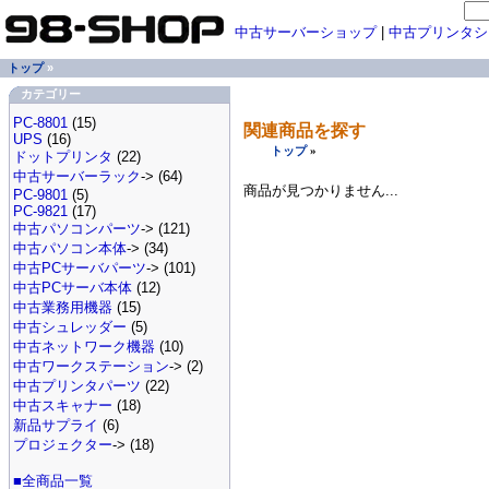
中古サーバーショップ
|
中古プリンタシ
トップ
»
カテゴリー
PC-8801
(15)
関連商品を探す
UPS
(16)
トップ
»
ドットプリンタ
(22)
中古サーバーラック
-> (64)
商品が見つかりません...
PC-9801
(5)
PC-9821
(17)
中古パソコンパーツ
-> (121)
中古パソコン本体
-> (34)
中古PCサーバパーツ
-> (101)
中古PCサーバ本体
(12)
中古業務用機器
(15)
中古シュレッダー
(5)
中古ネットワーク機器
(10)
中古ワークステーション
-> (2)
中古プリンタパーツ
(22)
中古スキャナー
(18)
新品サプライ
(6)
プロジェクター
-> (18)
■全商品一覧