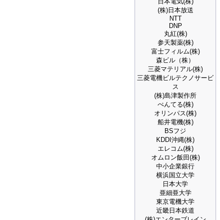
日本電気(株)
(株)日本放送
NTT
DNP
丸紅(株)
参天製薬(株)
富士フィルム(株)
森ビル（株）
三菱マテリアル(株)
三菱電機ビルテクノサービ
ス
(株)島津製作所
ぺんてる(株)
オリンパス(株)
船井電機(株)
BSフジ
KDDI沖縄(株)
エレコム(株)
オムロン飯田(株)
中小企業銀行
横浜国立大学
日本大学
亜細亜大学
東京電機大学
近畿日本鉄道
(株)エンターブレイン