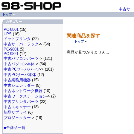
中古サ
トップ
»
カテゴリー
PC-8801
(15)
UPS
(16)
関連商品を探す
ドットプリンタ
(22)
トップ
»
中古サーバーラック
-> (64)
PC-9801
(5)
商品が見つかりません...
PC-9821
(17)
中古パソコンパーツ
-> (121)
中古パソコン本体
-> (34)
中古PCサーバパーツ
-> (101)
中古PCサーバ本体
(12)
中古業務用機器
(15)
中古シュレッダー
(5)
中古ネットワーク機器
(10)
中古ワークステーション
-> (2)
中古プリンタパーツ
(22)
中古スキャナー
(18)
新品サプライ
(6)
プロジェクター
-> (18)
■全商品一覧