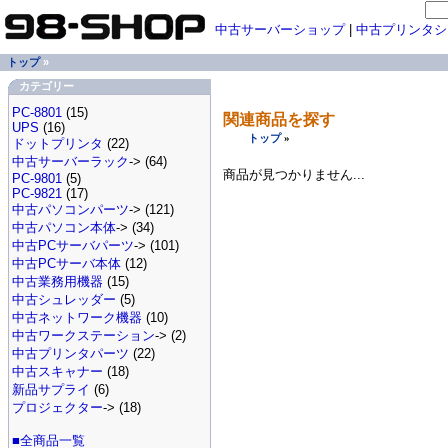
中古サーバーショップ
|
中古プリンタシ
トップ
»
カテゴリー
PC-8801
(15)
関連商品を探す
UPS
(16)
トップ
»
ドットプリンタ
(22)
中古サーバーラック
-> (64)
商品が見つかりません...
PC-9801
(5)
PC-9821
(17)
中古パソコンパーツ
-> (121)
中古パソコン本体
-> (34)
中古PCサーバパーツ
-> (101)
中古PCサーバ本体
(12)
中古業務用機器
(15)
中古シュレッダー
(5)
中古ネットワーク機器
(10)
中古ワークステーション
-> (2)
中古プリンタパーツ
(22)
中古スキャナー
(18)
新品サプライ
(6)
プロジェクター
-> (18)
■全商品一覧