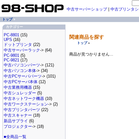
中古サーバーショップ
|
中古プリンタシ
トップ
»
カテゴリー
PC-8801
(15)
関連商品を探す
UPS
(16)
トップ
»
ドットプリンタ
(22)
中古サーバーラック
-> (64)
商品が見つかりません...
PC-9801
(5)
PC-9821
(17)
中古パソコンパーツ
-> (121)
中古パソコン本体
-> (34)
中古PCサーバパーツ
-> (101)
中古PCサーバ本体
(12)
中古業務用機器
(15)
中古シュレッダー
(5)
中古ネットワーク機器
(10)
中古ワークステーション
-> (2)
中古プリンタパーツ
(22)
中古スキャナー
(18)
新品サプライ
(6)
プロジェクター
-> (18)
■全商品一覧