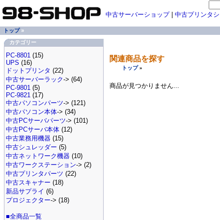
中古サーバーショップ
|
中古プリンタシ
トップ
»
カテゴリー
PC-8801
(15)
関連商品を探す
UPS
(16)
トップ
»
ドットプリンタ
(22)
中古サーバーラック
-> (64)
商品が見つかりません...
PC-9801
(5)
PC-9821
(17)
中古パソコンパーツ
-> (121)
中古パソコン本体
-> (34)
中古PCサーバパーツ
-> (101)
中古PCサーバ本体
(12)
中古業務用機器
(15)
中古シュレッダー
(5)
中古ネットワーク機器
(10)
中古ワークステーション
-> (2)
中古プリンタパーツ
(22)
中古スキャナー
(18)
新品サプライ
(6)
プロジェクター
-> (18)
■全商品一覧