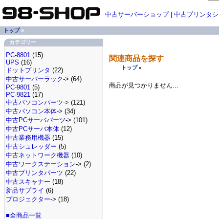
中古サーバーショップ
|
中古プリンタシ
トップ
»
カテゴリー
PC-8801
(15)
関連商品を探す
UPS
(16)
トップ
»
ドットプリンタ
(22)
中古サーバーラック
-> (64)
商品が見つかりません...
PC-9801
(5)
PC-9821
(17)
中古パソコンパーツ
-> (121)
中古パソコン本体
-> (34)
中古PCサーバパーツ
-> (101)
中古PCサーバ本体
(12)
中古業務用機器
(15)
中古シュレッダー
(5)
中古ネットワーク機器
(10)
中古ワークステーション
-> (2)
中古プリンタパーツ
(22)
中古スキャナー
(18)
新品サプライ
(6)
プロジェクター
-> (18)
■全商品一覧