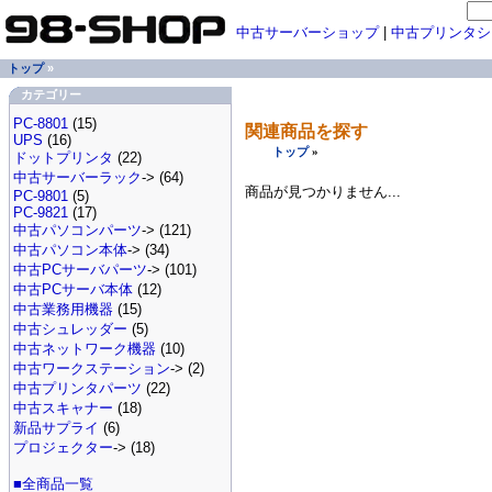
中古サーバーショップ
|
中古プリンタシ
トップ
»
カテゴリー
PC-8801
(15)
関連商品を探す
UPS
(16)
トップ
»
ドットプリンタ
(22)
中古サーバーラック
-> (64)
商品が見つかりません...
PC-9801
(5)
PC-9821
(17)
中古パソコンパーツ
-> (121)
中古パソコン本体
-> (34)
中古PCサーバパーツ
-> (101)
中古PCサーバ本体
(12)
中古業務用機器
(15)
中古シュレッダー
(5)
中古ネットワーク機器
(10)
中古ワークステーション
-> (2)
中古プリンタパーツ
(22)
中古スキャナー
(18)
新品サプライ
(6)
プロジェクター
-> (18)
■全商品一覧