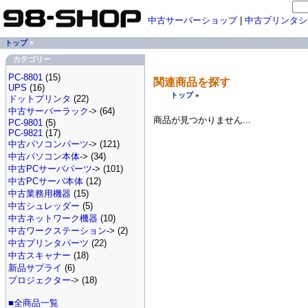
中古サーバーショップ
|
中古プリンタシ
トップ
»
カテゴリー
PC-8801
(15)
関連商品を探す
UPS
(16)
トップ
»
ドットプリンタ
(22)
中古サーバーラック
-> (64)
商品が見つかりません...
PC-9801
(5)
PC-9821
(17)
中古パソコンパーツ
-> (121)
中古パソコン本体
-> (34)
中古PCサーバパーツ
-> (101)
中古PCサーバ本体
(12)
中古業務用機器
(15)
中古シュレッダー
(5)
中古ネットワーク機器
(10)
中古ワークステーション
-> (2)
中古プリンタパーツ
(22)
中古スキャナー
(18)
新品サプライ
(6)
プロジェクター
-> (18)
■全商品一覧