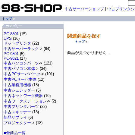
中古サーバーショップ
|
中古プリンタシ
トップ
»
カテゴリー
PC-8801
(15)
関連商品を探す
UPS
(16)
トップ
»
ドットプリンタ
(22)
中古サーバーラック
-> (64)
商品が見つかりません...
PC-9801
(5)
PC-9821
(17)
中古パソコンパーツ
-> (121)
中古パソコン本体
-> (34)
中古PCサーバパーツ
-> (101)
中古PCサーバ本体
(12)
中古業務用機器
(15)
中古シュレッダー
(5)
中古ネットワーク機器
(10)
中古ワークステーション
-> (2)
中古プリンタパーツ
(22)
中古スキャナー
(18)
新品サプライ
(6)
プロジェクター
-> (18)
■全商品一覧