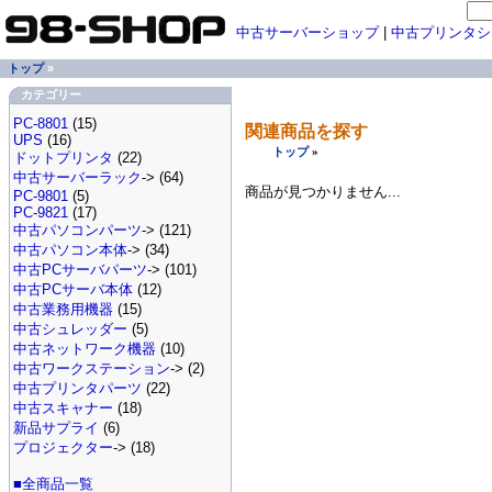
中古サーバーショップ
|
中古プリンタシ
トップ
»
カテゴリー
PC-8801
(15)
関連商品を探す
UPS
(16)
トップ
»
ドットプリンタ
(22)
中古サーバーラック
-> (64)
商品が見つかりません...
PC-9801
(5)
PC-9821
(17)
中古パソコンパーツ
-> (121)
中古パソコン本体
-> (34)
中古PCサーバパーツ
-> (101)
中古PCサーバ本体
(12)
中古業務用機器
(15)
中古シュレッダー
(5)
中古ネットワーク機器
(10)
中古ワークステーション
-> (2)
中古プリンタパーツ
(22)
中古スキャナー
(18)
新品サプライ
(6)
プロジェクター
-> (18)
■全商品一覧