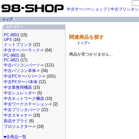
中古サーバーショップ
|
中古プリンタシ
トップ
»
カテゴリー
PC-8801
(15)
関連商品を探す
UPS
(16)
トップ
»
ドットプリンタ
(22)
中古サーバーラック
-> (64)
商品が見つかりません...
PC-9801
(5)
PC-9821
(17)
中古パソコンパーツ
-> (121)
中古パソコン本体
-> (34)
中古PCサーバパーツ
-> (101)
中古PCサーバ本体
(12)
中古業務用機器
(15)
中古シュレッダー
(5)
中古ネットワーク機器
(10)
中古ワークステーション
-> (2)
中古プリンタパーツ
(22)
中古スキャナー
(18)
新品サプライ
(6)
プロジェクター
-> (18)
■全商品一覧