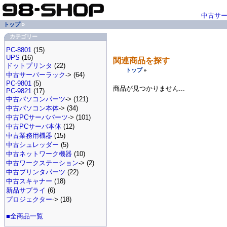
中古サ
トップ
»
カテゴリー
PC-8801
(15)
UPS
(16)
関連商品を探す
ドットプリンタ
(22)
トップ
»
中古サーバーラック
-> (64)
PC-9801
(5)
商品が見つかりません...
PC-9821
(17)
中古パソコンパーツ
-> (121)
中古パソコン本体
-> (34)
中古PCサーバパーツ
-> (101)
中古PCサーバ本体
(12)
中古業務用機器
(15)
中古シュレッダー
(5)
中古ネットワーク機器
(10)
中古ワークステーション
-> (2)
中古プリンタパーツ
(22)
中古スキャナー
(18)
新品サプライ
(6)
プロジェクター
-> (18)
■全商品一覧