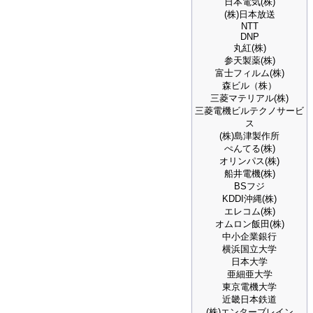
日本電気(株)
(株)日本放送
NTT
DNP
丸紅(株)
参天製薬(株)
富士フィルム(株)
森ビル（株）
三菱マテリアル(株)
三菱電機ビルテクノサービ
ス
(株)島津製作所
ぺんてる(株)
オリンパス(株)
船井電機(株)
BSフジ
KDDI沖縄(株)
エレコム(株)
オムロン飯田(株)
中小企業銀行
横浜国立大学
日本大学
亜細亜大学
東京電機大学
近畿日本鉄道
(株)エンターブレイン