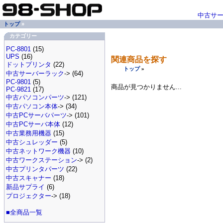
中古サ
トップ
»
カテゴリー
PC-8801
(15)
UPS
(16)
関連商品を探す
ドットプリンタ
(22)
トップ
»
中古サーバーラック
-> (64)
PC-9801
(5)
商品が見つかりません...
PC-9821
(17)
中古パソコンパーツ
-> (121)
中古パソコン本体
-> (34)
中古PCサーバパーツ
-> (101)
中古PCサーバ本体
(12)
中古業務用機器
(15)
中古シュレッダー
(5)
中古ネットワーク機器
(10)
中古ワークステーション
-> (2)
中古プリンタパーツ
(22)
中古スキャナー
(18)
新品サプライ
(6)
プロジェクター
-> (18)
■全商品一覧