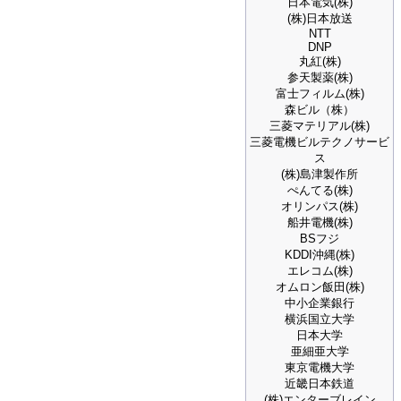
日本電気(株)
(株)日本放送
NTT
DNP
丸紅(株)
参天製薬(株)
富士フィルム(株)
森ビル（株）
三菱マテリアル(株)
三菱電機ビルテクノサービ
ス
(株)島津製作所
ぺんてる(株)
オリンパス(株)
船井電機(株)
BSフジ
KDDI沖縄(株)
エレコム(株)
オムロン飯田(株)
中小企業銀行
横浜国立大学
日本大学
亜細亜大学
東京電機大学
近畿日本鉄道
(株)エンターブレイン