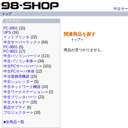
中古サ
トップ
»
カテゴリー
PC-8801
(15)
UPS
(16)
関連商品を探す
ドットプリンタ
(22)
トップ
»
中古サーバーラック
-> (64)
PC-9801
(5)
商品が見つかりません...
PC-9821
(17)
中古パソコンパーツ
-> (121)
中古パソコン本体
-> (34)
中古PCサーバパーツ
-> (101)
中古PCサーバ本体
(12)
中古業務用機器
(15)
中古シュレッダー
(5)
中古ネットワーク機器
(10)
中古ワークステーション
-> (2)
中古プリンタパーツ
(22)
中古スキャナー
(18)
新品サプライ
(6)
プロジェクター
-> (18)
■全商品一覧