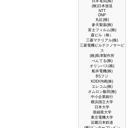
日本電気(株)
(株)日本放送
NTT
DNP
丸紅(株)
参天製薬(株)
富士フィルム(株)
森ビル（株）
三菱マテリアル(株)
三菱電機ビルテクノサービ
ス
(株)島津製作所
ぺんてる(株)
オリンパス(株)
船井電機(株)
BSフジ
KDDI沖縄(株)
エレコム(株)
オムロン飯田(株)
中小企業銀行
横浜国立大学
日本大学
亜細亜大学
東京電機大学
近畿日本鉄道
(株)エンターブレイン