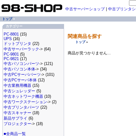
中古サーバーショップ
|
中古プリンタシ
トップ
»
カテゴリー
PC-8801
(15)
関連商品を探す
UPS
(16)
トップ
»
ドットプリンタ
(22)
中古サーバーラック
-> (64)
商品が見つかりません...
PC-9801
(5)
PC-9821
(17)
中古パソコンパーツ
-> (121)
中古パソコン本体
-> (34)
中古PCサーバパーツ
-> (101)
中古PCサーバ本体
(12)
中古業務用機器
(15)
中古シュレッダー
(5)
中古ネットワーク機器
(10)
中古ワークステーション
-> (2)
中古プリンタパーツ
(22)
中古スキャナー
(18)
新品サプライ
(6)
プロジェクター
-> (18)
■全商品一覧