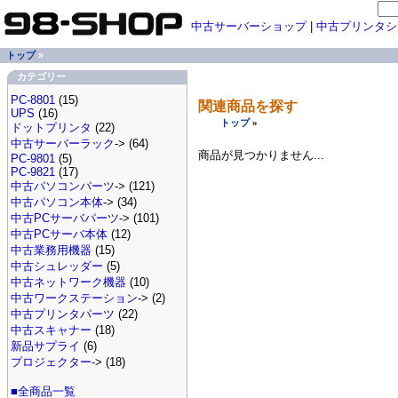
中古サーバーショップ
|
中古プリンタシ
トップ
»
カテゴリー
PC-8801
(15)
関連商品を探す
UPS
(16)
トップ
»
ドットプリンタ
(22)
中古サーバーラック
-> (64)
商品が見つかりません...
PC-9801
(5)
PC-9821
(17)
中古パソコンパーツ
-> (121)
中古パソコン本体
-> (34)
中古PCサーバパーツ
-> (101)
中古PCサーバ本体
(12)
中古業務用機器
(15)
中古シュレッダー
(5)
中古ネットワーク機器
(10)
中古ワークステーション
-> (2)
中古プリンタパーツ
(22)
中古スキャナー
(18)
新品サプライ
(6)
プロジェクター
-> (18)
■全商品一覧