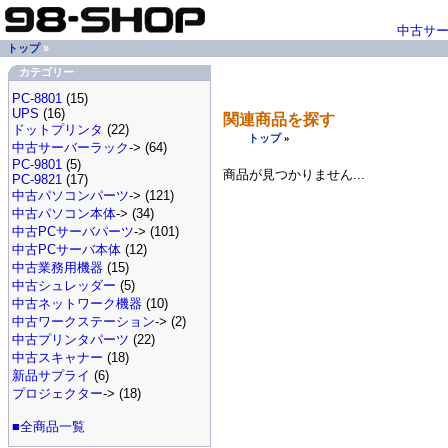
中古サ
トップ
»
カテゴリー
PC-8801
(15)
UPS
(16)
関連商品を探す
ドットプリンタ
(22)
トップ
»
中古サーバーラック
-> (64)
PC-9801
(5)
商品が見つかりません...
PC-9821
(17)
中古パソコンパーツ
-> (121)
中古パソコン本体
-> (34)
中古PCサーバパーツ
-> (101)
中古PCサーバ本体
(12)
中古業務用機器
(15)
中古シュレッダー
(5)
中古ネットワーク機器
(10)
中古ワークステーション
-> (2)
中古プリンタパーツ
(22)
中古スキャナー
(18)
新品サプライ
(6)
プロジェクター
-> (18)
■全商品一覧