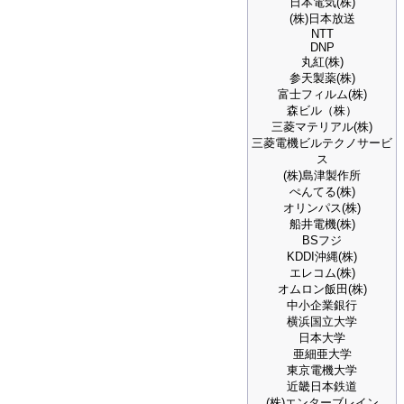
日本電気(株)
(株)日本放送
NTT
DNP
丸紅(株)
参天製薬(株)
富士フィルム(株)
森ビル（株）
三菱マテリアル(株)
三菱電機ビルテクノサービ
ス
(株)島津製作所
ぺんてる(株)
オリンパス(株)
船井電機(株)
BSフジ
KDDI沖縄(株)
エレコム(株)
オムロン飯田(株)
中小企業銀行
横浜国立大学
日本大学
亜細亜大学
東京電機大学
近畿日本鉄道
(株)エンターブレイン