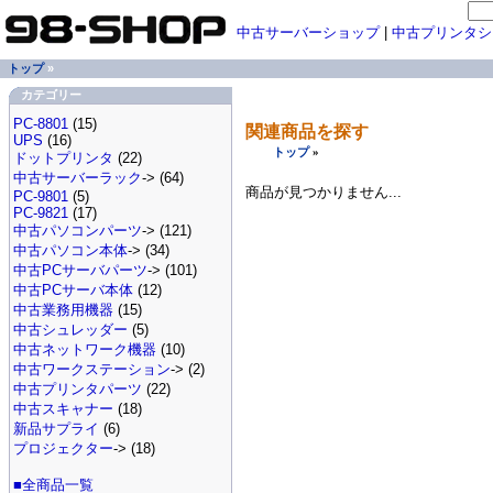
中古サーバーショップ
|
中古プリンタシ
トップ
»
カテゴリー
PC-8801
(15)
関連商品を探す
UPS
(16)
トップ
»
ドットプリンタ
(22)
中古サーバーラック
-> (64)
商品が見つかりません...
PC-9801
(5)
PC-9821
(17)
中古パソコンパーツ
-> (121)
中古パソコン本体
-> (34)
中古PCサーバパーツ
-> (101)
中古PCサーバ本体
(12)
中古業務用機器
(15)
中古シュレッダー
(5)
中古ネットワーク機器
(10)
中古ワークステーション
-> (2)
中古プリンタパーツ
(22)
中古スキャナー
(18)
新品サプライ
(6)
プロジェクター
-> (18)
■全商品一覧