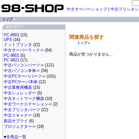
中古サーバーショップ
|
中古プリンタシ
トップ
»
カテゴリー
PC-8801
(15)
関連商品を探す
UPS
(16)
トップ
»
ドットプリンタ
(22)
中古サーバーラック
-> (64)
商品が見つかりません...
PC-9801
(5)
PC-9821
(17)
中古パソコンパーツ
-> (121)
中古パソコン本体
-> (34)
中古PCサーバパーツ
-> (101)
中古PCサーバ本体
(12)
中古業務用機器
(15)
中古シュレッダー
(5)
中古ネットワーク機器
(10)
中古ワークステーション
-> (2)
中古プリンタパーツ
(22)
中古スキャナー
(18)
新品サプライ
(6)
プロジェクター
-> (18)
■全商品一覧