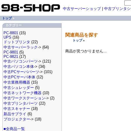
中古サーバーショップ
|
中古プリンタシ
トップ
»
カテゴリー
PC-8801
(15)
関連商品を探す
UPS
(16)
トップ
»
ドットプリンタ
(22)
中古サーバーラック
-> (64)
商品が見つかりません...
PC-9801
(5)
PC-9821
(17)
中古パソコンパーツ
-> (121)
中古パソコン本体
-> (34)
中古PCサーバパーツ
-> (101)
中古PCサーバ本体
(12)
中古業務用機器
(15)
中古シュレッダー
(5)
中古ネットワーク機器
(10)
中古ワークステーション
-> (2)
中古プリンタパーツ
(22)
中古スキャナー
(18)
新品サプライ
(6)
プロジェクター
-> (18)
■全商品一覧