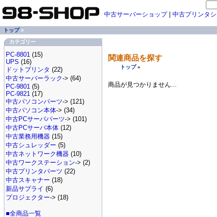
中古サーバーショップ
|
中古プリンタシ
トップ
»
カテゴリー
PC-8801
(15)
関連商品を探す
UPS
(16)
トップ
»
ドットプリンタ
(22)
中古サーバーラック
-> (64)
商品が見つかりません...
PC-9801
(5)
PC-9821
(17)
中古パソコンパーツ
-> (121)
中古パソコン本体
-> (34)
中古PCサーバパーツ
-> (101)
中古PCサーバ本体
(12)
中古業務用機器
(15)
中古シュレッダー
(5)
中古ネットワーク機器
(10)
中古ワークステーション
-> (2)
中古プリンタパーツ
(22)
中古スキャナー
(18)
新品サプライ
(6)
プロジェクター
-> (18)
■全商品一覧