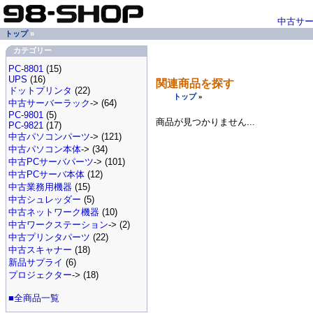
中古サ
トップ
»
カテゴリー
PC-8801
(15)
UPS
(16)
関連商品を探す
ドットプリンタ
(22)
トップ
»
中古サーバーラック
-> (64)
PC-9801
(5)
商品が見つかりません...
PC-9821
(17)
中古パソコンパーツ
-> (121)
中古パソコン本体
-> (34)
中古PCサーバパーツ
-> (101)
中古PCサーバ本体
(12)
中古業務用機器
(15)
中古シュレッダー
(5)
中古ネットワーク機器
(10)
中古ワークステーション
-> (2)
中古プリンタパーツ
(22)
中古スキャナー
(18)
新品サプライ
(6)
プロジェクター
-> (18)
■全商品一覧