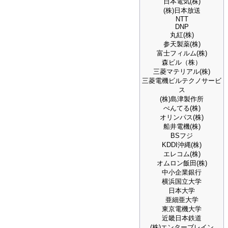
日本電気(株)
(株)日本放送
NTT
DNP
丸紅(株)
参天製薬(株)
富士フィルム(株)
森ビル（株）
三菱マテリアル(株)
三菱電機ビルテクノサービ
ス
(株)島津製作所
ぺんてる(株)
オリンパス(株)
船井電機(株)
BSフジ
KDDI沖縄(株)
エレコム(株)
オムロン飯田(株)
中小企業銀行
横浜国立大学
日本大学
亜細亜大学
東京電機大学
近畿日本鉄道
(株)エンターブレイン