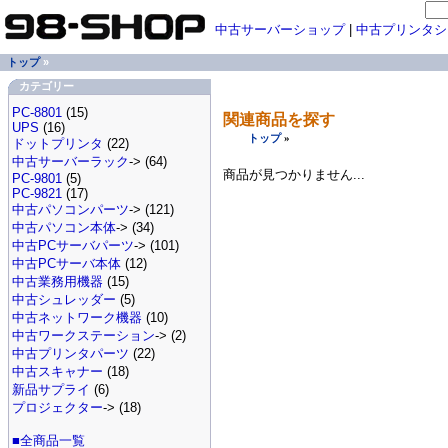
中古サーバーショップ
|
中古プリンタシ
トップ
»
カテゴリー
PC-8801
(15)
関連商品を探す
UPS
(16)
トップ
»
ドットプリンタ
(22)
中古サーバーラック
-> (64)
商品が見つかりません...
PC-9801
(5)
PC-9821
(17)
中古パソコンパーツ
-> (121)
中古パソコン本体
-> (34)
中古PCサーバパーツ
-> (101)
中古PCサーバ本体
(12)
中古業務用機器
(15)
中古シュレッダー
(5)
中古ネットワーク機器
(10)
中古ワークステーション
-> (2)
中古プリンタパーツ
(22)
中古スキャナー
(18)
新品サプライ
(6)
プロジェクター
-> (18)
■全商品一覧