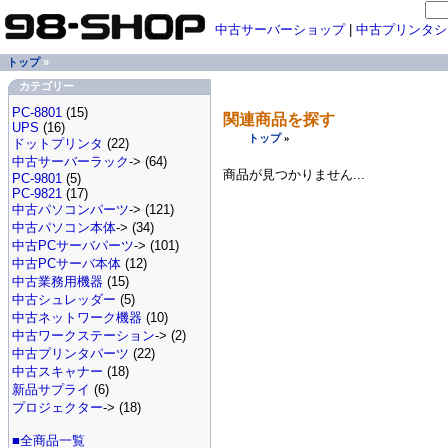
中古サーバーショップ
|
中古プリンタシ
トップ
»
カテゴリー
PC-8801
(15)
関連商品を探す
UPS
(16)
トップ
»
ドットプリンタ
(22)
中古サーバーラック
-> (64)
商品が見つかりません...
PC-9801
(5)
PC-9821
(17)
中古パソコンパーツ
-> (121)
中古パソコン本体
-> (34)
中古PCサーバパーツ
-> (101)
中古PCサーバ本体
(12)
中古業務用機器
(15)
中古シュレッダー
(5)
中古ネットワーク機器
(10)
中古ワークステーション
-> (2)
中古プリンタパーツ
(22)
中古スキャナー
(18)
新品サプライ
(6)
プロジェクター
-> (18)
■全商品一覧