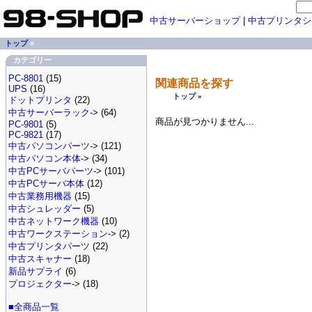
中古サーバーショップ
|
中古プリンタシ
トップ
»
カテゴリー
PC-8801
(15)
関連商品を探す
UPS
(16)
トップ
»
ドットプリンタ
(22)
中古サーバーラック
-> (64)
商品が見つかりません...
PC-9801
(5)
PC-9821
(17)
中古パソコンパーツ
-> (121)
中古パソコン本体
-> (34)
中古PCサーバパーツ
-> (101)
中古PCサーバ本体
(12)
中古業務用機器
(15)
中古シュレッダー
(5)
中古ネットワーク機器
(10)
中古ワークステーション
-> (2)
中古プリンタパーツ
(22)
中古スキャナー
(18)
新品サプライ
(6)
プロジェクター
-> (18)
■全商品一覧