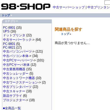
中古サーバーショップ
|
中古プリンタシ
トップ
»
カテゴリー
PC-8801
(15)
関連商品を探す
UPS
(16)
トップ
»
ドットプリンタ
(22)
中古サーバーラック
-> (64)
商品が見つかりません...
PC-9801
(5)
PC-9821
(17)
中古パソコンパーツ
-> (121)
中古パソコン本体
-> (34)
中古PCサーバパーツ
-> (101)
中古PCサーバ本体
(12)
中古業務用機器
(15)
中古シュレッダー
(5)
中古ネットワーク機器
(10)
中古ワークステーション
-> (2)
中古プリンタパーツ
(22)
中古スキャナー
(18)
新品サプライ
(6)
プロジェクター
-> (18)
■全商品一覧