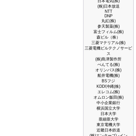
日本電気(株)
(株)日本放送
NTT
DNP
丸紅(株)
参天製薬(株)
富士フィルム(株)
森ビル（株）
三菱マテリアル(株)
三菱電機ビルテクノサービ
ス
(株)島津製作所
ぺんてる(株)
オリンパス(株)
船井電機(株)
BSフジ
KDDI沖縄(株)
エレコム(株)
オムロン飯田(株)
中小企業銀行
横浜国立大学
日本大学
亜細亜大学
東京電機大学
近畿日本鉄道
(株)エンターブレイン