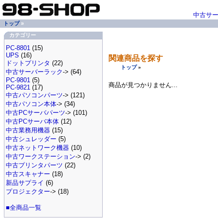
中古サ
トップ
»
カテゴリー
PC-8801
(15)
UPS
(16)
関連商品を探す
ドットプリンタ
(22)
トップ
»
中古サーバーラック
-> (64)
PC-9801
(5)
商品が見つかりません...
PC-9821
(17)
中古パソコンパーツ
-> (121)
中古パソコン本体
-> (34)
中古PCサーバパーツ
-> (101)
中古PCサーバ本体
(12)
中古業務用機器
(15)
中古シュレッダー
(5)
中古ネットワーク機器
(10)
中古ワークステーション
-> (2)
中古プリンタパーツ
(22)
中古スキャナー
(18)
新品サプライ
(6)
プロジェクター
-> (18)
■全商品一覧