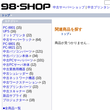
中古サーバーショップ
|
中古プリンタシ
トップ
»
カテゴリー
PC-8801
(15)
関連商品を探す
UPS
(16)
トップ
»
ドットプリンタ
(22)
中古サーバーラック
-> (64)
商品が見つかりません...
PC-9801
(5)
PC-9821
(17)
中古パソコンパーツ
-> (121)
中古パソコン本体
-> (34)
中古PCサーバパーツ
-> (101)
中古PCサーバ本体
(12)
中古業務用機器
(15)
中古シュレッダー
(5)
中古ネットワーク機器
(10)
中古ワークステーション
-> (2)
中古プリンタパーツ
(22)
中古スキャナー
(18)
新品サプライ
(6)
プロジェクター
-> (18)
■全商品一覧