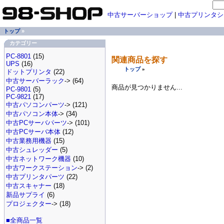
中古サーバーショップ
|
中古プリンタシ
トップ
»
カテゴリー
PC-8801
(15)
関連商品を探す
UPS
(16)
トップ
»
ドットプリンタ
(22)
中古サーバーラック
-> (64)
商品が見つかりません...
PC-9801
(5)
PC-9821
(17)
中古パソコンパーツ
-> (121)
中古パソコン本体
-> (34)
中古PCサーバパーツ
-> (101)
中古PCサーバ本体
(12)
中古業務用機器
(15)
中古シュレッダー
(5)
中古ネットワーク機器
(10)
中古ワークステーション
-> (2)
中古プリンタパーツ
(22)
中古スキャナー
(18)
新品サプライ
(6)
プロジェクター
-> (18)
■全商品一覧