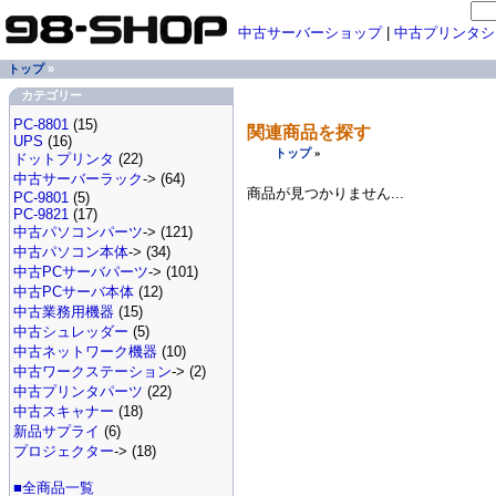
中古サーバーショップ
|
中古プリンタシ
トップ
»
カテゴリー
PC-8801
(15)
関連商品を探す
UPS
(16)
トップ
»
ドットプリンタ
(22)
中古サーバーラック
-> (64)
商品が見つかりません...
PC-9801
(5)
PC-9821
(17)
中古パソコンパーツ
-> (121)
中古パソコン本体
-> (34)
中古PCサーバパーツ
-> (101)
中古PCサーバ本体
(12)
中古業務用機器
(15)
中古シュレッダー
(5)
中古ネットワーク機器
(10)
中古ワークステーション
-> (2)
中古プリンタパーツ
(22)
中古スキャナー
(18)
新品サプライ
(6)
プロジェクター
-> (18)
■全商品一覧