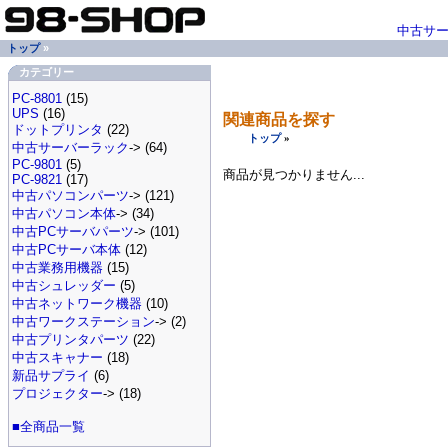
中古サ
トップ
»
カテゴリー
PC-8801
(15)
UPS
(16)
関連商品を探す
ドットプリンタ
(22)
トップ
»
中古サーバーラック
-> (64)
PC-9801
(5)
商品が見つかりません...
PC-9821
(17)
中古パソコンパーツ
-> (121)
中古パソコン本体
-> (34)
中古PCサーバパーツ
-> (101)
中古PCサーバ本体
(12)
中古業務用機器
(15)
中古シュレッダー
(5)
中古ネットワーク機器
(10)
中古ワークステーション
-> (2)
中古プリンタパーツ
(22)
中古スキャナー
(18)
新品サプライ
(6)
プロジェクター
-> (18)
■全商品一覧