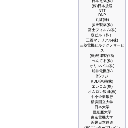
日本電気(株)
(株)日本放送
NTT
DNP
丸紅(株)
参天製薬(株)
富士フィルム(株)
森ビル（株）
三菱マテリアル(株)
三菱電機ビルテクノサービ
ス
(株)島津製作所
ぺんてる(株)
オリンパス(株)
船井電機(株)
BSフジ
KDDI沖縄(株)
エレコム(株)
オムロン飯田(株)
中小企業銀行
横浜国立大学
日本大学
亜細亜大学
東京電機大学
近畿日本鉄道
(株)エンターブレイン