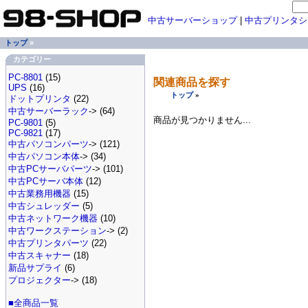
中古サーバーショップ
|
中古プリンタシ
トップ
»
カテゴリー
PC-8801
(15)
関連商品を探す
UPS
(16)
トップ
»
ドットプリンタ
(22)
中古サーバーラック
-> (64)
商品が見つかりません...
PC-9801
(5)
PC-9821
(17)
中古パソコンパーツ
-> (121)
中古パソコン本体
-> (34)
中古PCサーバパーツ
-> (101)
中古PCサーバ本体
(12)
中古業務用機器
(15)
中古シュレッダー
(5)
中古ネットワーク機器
(10)
中古ワークステーション
-> (2)
中古プリンタパーツ
(22)
中古スキャナー
(18)
新品サプライ
(6)
プロジェクター
-> (18)
■全商品一覧