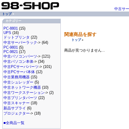
中古サ
トップ
»
カテゴリー
PC-8801
(15)
UPS
(16)
関連商品を探す
ドットプリンタ
(22)
トップ
»
中古サーバーラック
-> (64)
PC-9801
(5)
商品が見つかりません...
PC-9821
(17)
中古パソコンパーツ
-> (121)
中古パソコン本体
-> (34)
中古PCサーバパーツ
-> (101)
中古PCサーバ本体
(12)
中古業務用機器
(15)
中古シュレッダー
(5)
中古ネットワーク機器
(10)
中古ワークステーション
-> (2)
中古プリンタパーツ
(22)
中古スキャナー
(18)
新品サプライ
(6)
プロジェクター
-> (18)
■全商品一覧