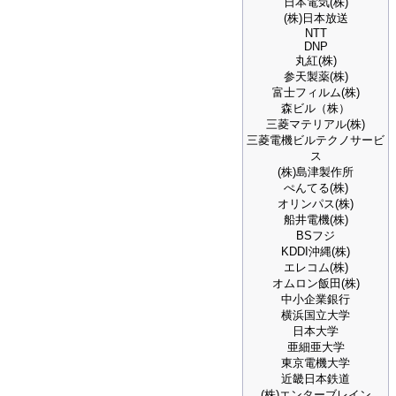
日本電気(株)
(株)日本放送
NTT
DNP
丸紅(株)
参天製薬(株)
富士フィルム(株)
森ビル（株）
三菱マテリアル(株)
三菱電機ビルテクノサービ
ス
(株)島津製作所
ぺんてる(株)
オリンパス(株)
船井電機(株)
BSフジ
KDDI沖縄(株)
エレコム(株)
オムロン飯田(株)
中小企業銀行
横浜国立大学
日本大学
亜細亜大学
東京電機大学
近畿日本鉄道
(株)エンターブレイン