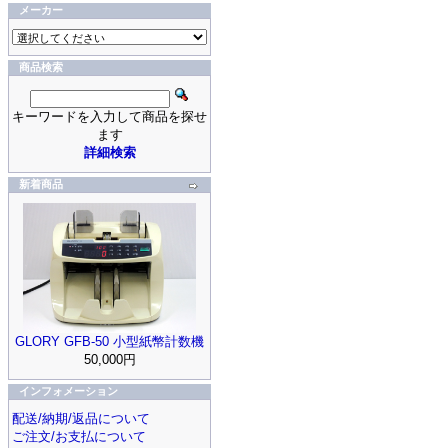
メーカー
商品検索
キーワードを入力して商品を探せ
ます
詳細検索
新着商品
GLORY GFB-50 小型紙幣計数機
50,000円
インフォメーション
配送/納期/返品について
ご注文/お支払について